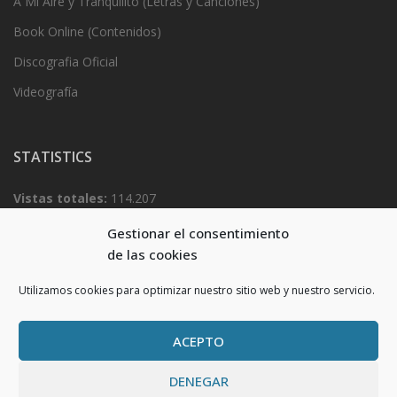
A Mi Aire y Tranquilito (Letras y Canciones)
Book Online (Contenidos)
Discografia Oficial
Videografía
STATISTICS
Vistas totales:
114.207
Gestionar el consentimiento
Total visitantes:
54.756
de las cookies
Utilizamos cookies para optimizar nuestro sitio web y nuestro servicio.
ACEPTO
DENEGAR