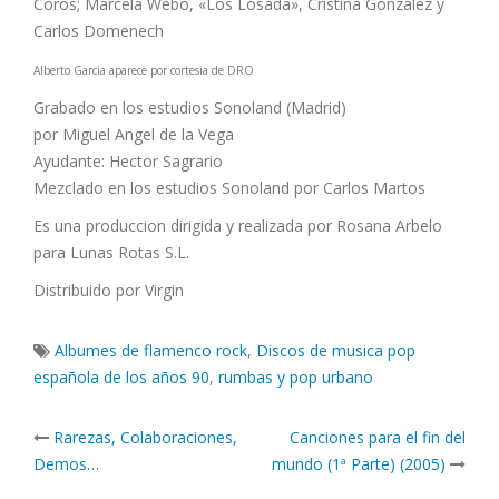
Coros; Marcela Webo, «Los Losada», Cristina Gonzalez y
Carlos Domenech
Alberto Garcia aparece por cortesia de DRO
Grabado en los estudios Sonoland (Madrid)
por Miguel Angel de la Vega
Ayudante: Hector Sagrario
Mezclado en los estudios Sonoland por Carlos Martos
Es una produccion dirigida y realizada por Rosana Arbelo
para Lunas Rotas S.L.
Distribuido por Virgin
Albumes de flamenco rock
,
Discos de musica pop
española de los años 90
,
rumbas y pop urbano
Post
Rarezas, Colaboraciones,
Canciones para el fin del
navigation
Demos…
mundo (1ª Parte) (2005)