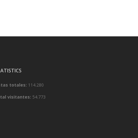
ATISTICS
stas totales:
114.280
tal visitantes:
54.773