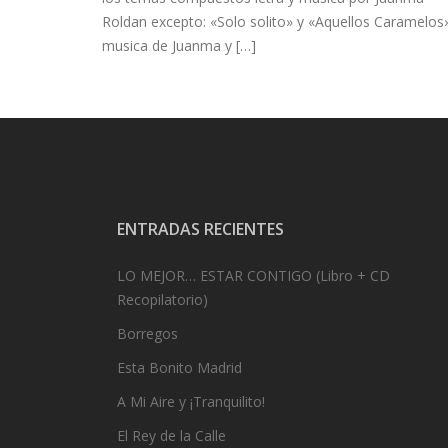
Roldan excepto: «Solo solito» y «Aquellos Caramelos
musica de Juanma y […]
ENTRADAS RECIENTES
LO MEJOR… ESTAR CONTIGO (Libro + CD
Recopilatorio)
Borregos
Esta Bonito Madrid
A Mi Aire y ¡Tranquilito!
El Rey de la Calle