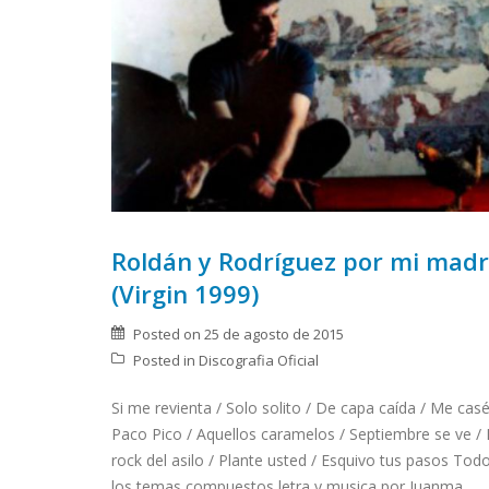
Roldán y Rodríguez por mi mad
(Virgin 1999)
Posted on
25 de agosto de 2015
Posted in
Discografia Oficial
Si me revienta / Solo solito / De capa caída / Me casé
Paco Pico / Aquellos caramelos / Septiembre se ve / 
rock del asilo / Plante usted / Esquivo tus pasos Tod
los temas compuestos letra y musica por Juanma