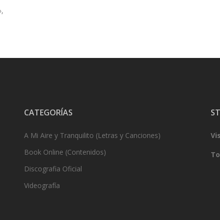
»,
CATEGORÍAS
ST
A Mi Aire y Tranquilito (Letras y Canciones)
Vi
Book Online (Contenidos)
To
Discografia Oficial
Videografía