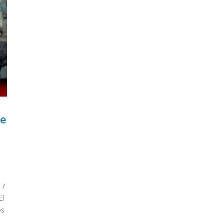
re
 /
El
os