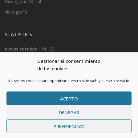
Discografia Oficial
Videografía
STATISTICS
Vistas totales:
114.182
Total visitantes:
54.738
Gestionar el consentimiento
de las cookies
Utilizamos cookies para optimizar nuestro sitio web y nuestro servicio.
ACEPTO
DENEGAR
Proudly powered by WordPress
|
Theme:
Very Simple Start
by
PREFERENCIAS
Dessky.