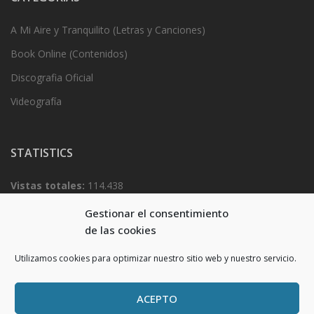
A Mi Aire y Tranquilito (Letras y Canciones)
Book Online (Contenidos)
Discografia Oficial
Videografía
STATISTICS
Vistas totales:
114.438
Total visitantes:
54.826
Gestionar el consentimiento
de las cookies
Utilizamos cookies para optimizar nuestro sitio web y nuestro servicio.
ACEPTO