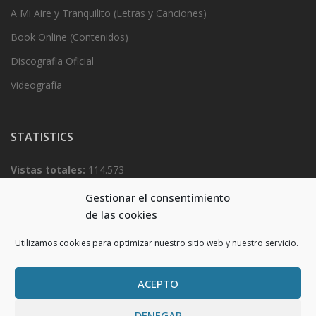
A Mi Aire y Tranquilito (Letras y Canciones)
Book Online (Contenidos)
Discografia Oficial
Videografía
STATISTICS
Vistas totales:
114.573
Total visitantes:
54.920
Gestionar el consentimiento
de las cookies
Utilizamos cookies para optimizar nuestro sitio web y nuestro servicio.
ACEPTO
DENEGAR