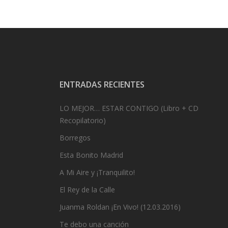
ENTRADAS RECIENTES
LO MEJOR… ESTAR CONTIGO (Libro + CD
Recopilatorio)
Borregos
Esta Bonito Madrid
A Mi Aire y ¡Tranquilito!
El Rey de la Calle
Juanma Roldan ¡En Vivo! (12.03.2016)
Te debo una canción