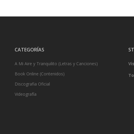
CATEGORÍAS
ST
A Mi Aire y Tranquilito (Letras y Canciones)
Vi
Book Online (Contenidos)
To
Discografia Oficial
Videografía