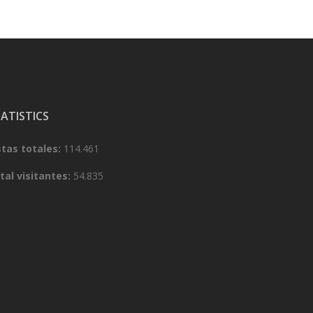
ATISTICS
stas totales:
114.461
tal visitantes:
54.835