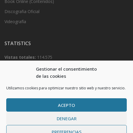
Book Online (Contenidos)
Discografia Oficial
Videografía
STATISTICS
Vistas totales:
114.575
Total visitantes:
54.922
Gestionar el consentimiento
de las cookies
Utilizamos cookies para optimizar nuestro sitio web y nuestro servicio.
ACEPTO
DENEGAR
Proudly powered by WordPress
|
Theme:
Very Simple Start
by
PREFERENCIAS